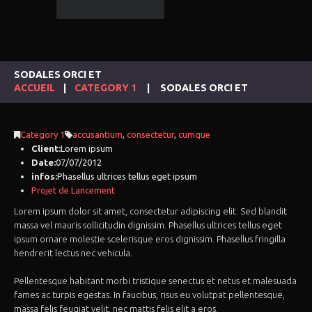
SODALES ORCI ET
ACCUEIL
CATEGORY 1
SODALES ORCI ET
Category 1
accusantium
,
consectetur
,
cumque
Client:
Lorem ipsum
Date:
07/07/2012
infos:
Phasellus ultrices tellus eget ipsum
Projet de Lancement
Lorem ipsum dolor sit amet, consectetur adipiscing elit. Sed blandit
massa vel mauris sollicitudin dignissim. Phasellus ultrices tellus eget
ipsum ornare molestie scelerisque eros dignissim. Phasellus fringilla
hendrerit lectus nec vehicula.
Pellentesque habitant morbi tristique senectus et netus et malesuada
fames ac turpis egestas. In faucibus, risus eu volutpat pellentesque,
massa felis feugiat velit, nec mattis felis elit a eros.