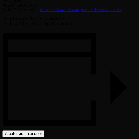
J0C 1K0

(819) 395-5327

Site Internet: 
http://www.fromagerie-lemaire.ca/
Au plaisir de vous revoir...

Ajouter au calendrier