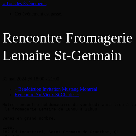
« Tous les Évènements
Cet évènement est passé.
Rencontre Fromagerie
Lemaire St-Germain
31 mai 2024 @ 18:00
-
21:00
«
Bénédiction Invitation Mustang Montréal
Rencontre Au Vieux St-Charles
»
Notre rencontre hebdomadaire du vendredi aura lieu à la

 la fromagerie Lemaire de 18h00 à 21h00

Venez en grand nombre.

Lieu:

182 Bd Industriel, Saint-Germain-de-Grantham, QC
