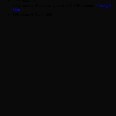
2095 route 122
St-Cyrille-de-Wendover
,
Québec
J1Z 1B9
Canada
+ Google
Map
Téléphone
819-478-0601