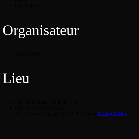
Heure :
08:00 - 17:00
Organisateur
Votre comité
Lieu
Sanctuaire Notre-Dame-du-Cap
626 rue Notre-Dame Est
Trois-Rivières
,
Québec
G8T 4G9
Canada
+ Google Map