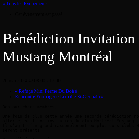
« Tous les Évènements
Cet évènement est passé.
Bénédiction Invitation
Mustang Montréal
26 mai 2024 @ 08:00
-
17:00
«
Refuge Mini Ferme Du Boisé
Rencontre Fromagerie Lemaire St-Germain
»
Bonjour chers membres,

Une fois de plus cette année une seconde bénédiction no
offerte, soit une invitation du club Montréal Mustang.

Il s’agit d’un grand rassemblement où plusieurs clubs M
seront présents.
