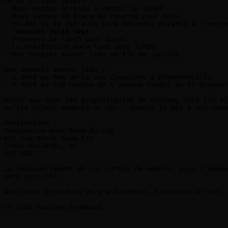
Ce qu’il faut savoir :

- Nous serons attendu à partir de 10h00

- Nous aurons 30 place de réservé pour nous

- Un don de 5$ par auto sera demandé; payable à l’entré
(montant juste svp)
- Prévoyez un lunch pour dîner

- La bénédiction aura lieu vers 13h00

- Des tirages auront lieu en fin de journée

Nos départs auront lieu :

- À 8h00 au A&W de la rue Canadiens à Drummondville

- À 9h00 au Tim Horton de l’avenue Fardel de St-Grégoir
Notez que tous les propriétaires de Mustang sont les bi
qu’ils soient membres ou non.  Passez le mot à vos conn
Destination :

Sanctuaire Note-Dame-du-Cap

626 rue Notre-Dame Est

Trois-Rivières, Qc

G8T 4G9

Le renouvellement de vos cartes de membres pour l’année
sera possible.

Nous vous attendons en grand nombre, bienvenue à tous..
Le Club Mustang Drummond
