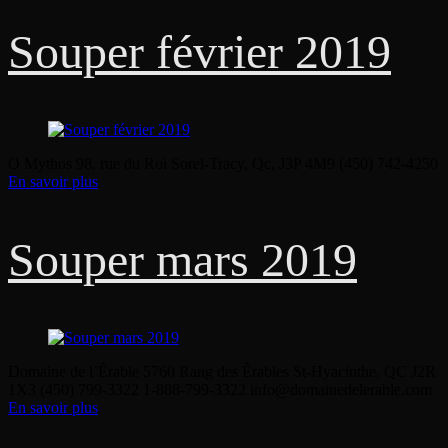
Souper février 2019
O Mythos 98, rue du Roi Sorel-Tracy, Qc, J3P 4M9 (450) 742-4250
En savoir plus
Souper mars 2019
Domaine de l’Érable 5760 Rang des Érables St-Hyacinthe, QC J2R
1X3 (450) 799-3322 1-888-799-3322 info@domainedelerable.com
En savoir plus