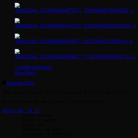
« Article précedent
Next Post »
Activités 2022
40e anniversaire de la fondation du Resto-Bar Le 55

Félicitation et merci pour l'invitation!!!

Resto Bar le 55
 	Casse-croûte

 	Salle à manger

 	Resto-Bar

 	Comptoir laitier

 	Livraison à domicile
