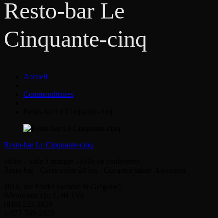
Resto-bar Le
Cinquante-cinq
Accueil
Commanditaires
Resto-bar Le Cinquante-cinq
Resto-bar Le Cinquante-cinq
Motel - Salle à manger - Salle de conférence
Resto-bar - Casse coûte 24 hrs - Comptoir laitier -Livraison
4810, rue Fardel (secteur St-Grégoire)
Bécancour, Qc, G9H 1V6
(819) 233-2929
1-877-569-2929