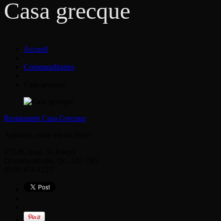
Casa grecque
Accueil
Commanditaires
Casa grecque
Restaurants Casa Grecque
Apportez votre vin ou bière!
455-H, boul. St-Joseph
Drummondville, Qc, J2C 7B5
(819) 474-1222