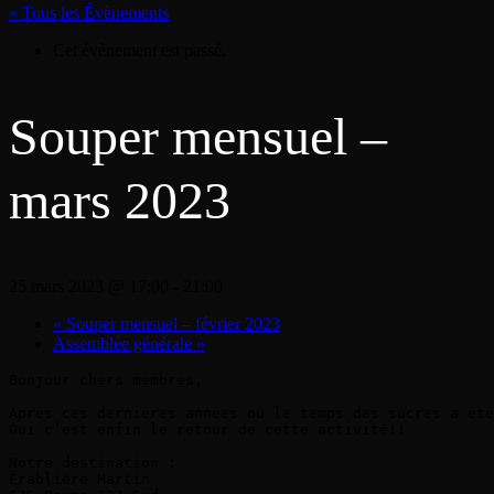
« Tous les Évènements
Cet évènement est passé.
Souper mensuel –
mars 2023
25 mars 2023 @ 17:00
-
21:00
«
Souper mensuel – février 2023
Assemblée générale
»
Bonjour chers membres,

Après ces dernières années où le temps des sucres a été
Oui c’est enfin le retour de cette activité!!

Notre destination :

Érablière Martin
