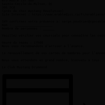
675 Route 137 Sud

Sainte-Cécile-de-Milton, QC

J0E 2C0

(près de chez mustang Revolution)

Site Internet : https://www.erabledici.ca/fr/erabliere/
SVP confirmez votre présence à: serge.poudrier@cgocable
Nom :  ____________________

Nombre de personnes : ______

Veuillez vérifier vos courriels pour connaître les coût
Heure du repas : 17h00

Nous vous recommandons d’arriver à l’avance.

Le renouvellement de vos cartes de membres pour l’année
Nous vous attendons en grand nombre, bienvenu à tous...