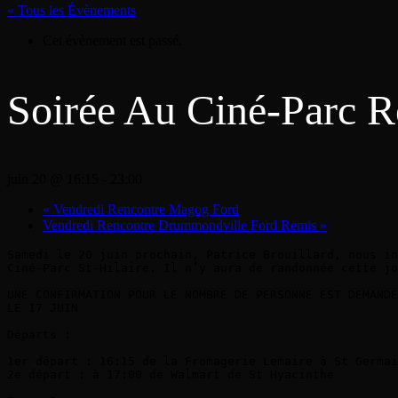
« Tous les Évènements
Cet évènement est passé.
Soirée Au Ciné-Parc R
juin 20 @ 16:15
-
23:00
«
Vendredi Rencontre Magog Ford
Vendredi Rencontre Drummondville Ford Remis
»
Samedi le 20 juin prochain, Patrice Brouillard, nous in
Ciné-Parc St-Hilaire. Il n’y aura de randonnée cette jo
UNE CONFIRMATION POUR LE NOMBRE DE PERSONNE EST DEMANDÉ
LE 17 JUIN

Départs :

1er départ : 16:15 de la Fromagerie Lemaire à St Germai
2e départ : à 17:00 de Walmart de St Hyacinthe
