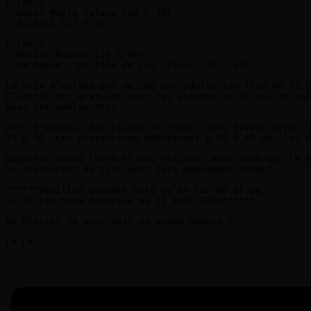
Écran 1

- Super Mario Galaxy (20 h 40)

- Micheal (22 h 30)

Écran 2

- Mortal Kombat (20 h 40)

- La Momie : Un film de Lee Cronin (23 h 10)

Le prix d'entrée est de 10$ par adulte (au lieu de 12.5
L’entrée est gratuite pour les enfants de 10 ans et moi
pour les adolescents.

Afin d'obtenir des places de choix, nous devons être su
17 h 30. Les projections débuteront à 20 h 40 sur les d
Apporter votre lunch et vos chaises. Pour ceux qui le s
le restaurant du ciné-parc sera également ouvert.

******Veuillez prendre note qu’en cas de pluie, 

la sortie sera reportée au 22 août 2026******

Au plaisir de vous voir en grand nombre !

Le CA
