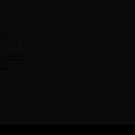
0$). 

ns ainsi que 

r place dès 

eux écrans.

ouhaitent, 
