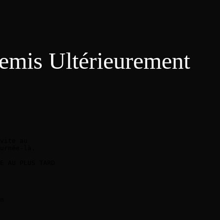
emis Ultérieurement
vite au 

urnée-là.

E AU PLUS TARD 

n
