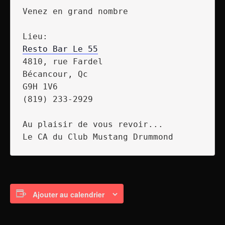
Venez en grand nombre

Resto Bar Le 55
4810, rue Fardel

Bécancour, Qc

G9H 1V6

(819) 233-2929

Au plaisir de vous revoir...

Ajouter au calendrier