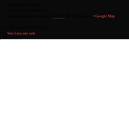
Fromagerie Lemaire
182, boulevard Industriel
Saint-Germain-de-Grantham
,
Québec
J0C 1K0
Canada
+ Google Map
Téléphone
819 395-5327
Voir Lieu site web