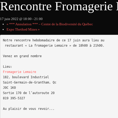
Rencontre Fromagerie
17 juin 2022 @ 18:00
-
21:00
«
*** Annulation *** – Centre de la Biodiversité du Québec
Expo Thetford Mines
»
Notre rencontre hebdomadaire de ce 17 juin aura lieu au

 restaurant « La fromagerie Lemaire » de 18h00 à 21h00.

Venez en grand nombre

Fromagerie Lemaire
182, boulevard Industriel

Saint-Germain-de-Grantham, Qc

J0C 1K0

Sortie 170 de l’autoroute 20

819 395-5327

Au plaisir de vous revoir...
