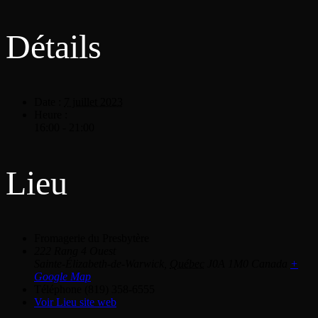
Détails
Date :
7 juillet 2023
Heure :
16:00 - 21:00
Lieu
Fromagerie du Presbytère
222 Rang 4 Ouest
Sainte-Élizabeth-de-Warwick
,
Québec
J0A 1M0
Canada
+
Google Map
Téléphone
(819) 358-6555
Voir Lieu site web