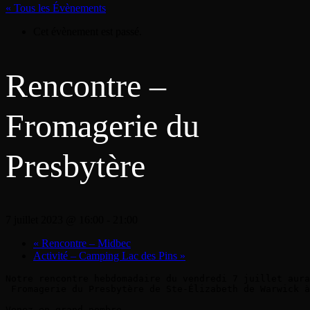
« Tous les Évènements
Cet évènement est passé.
Rencontre –
Fromagerie du
Presbytère
7 juillet 2023 @ 16:00
-
21:00
«
Rencontre – Midbec
Activité – Camping Lac des Pins
»
Notre rencontre hebdomadaire du vendredi 7 juillet aura
 Fromagerie du Presbytère de Ste-Élizabeth de Warwick à
Venez en grand nombre.
