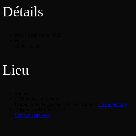
Détails
Date :
2 septembre 2022
Heure :
18:00 - 21:00
Lieu
Midbec
1725 boulevard Lemire
Drummondville
,
Québec
J2C 5A5
Canada
+ Google Map
Téléphone
(819) 477-1070
Voir Lieu site web