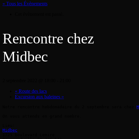
« Tous les Évènements
Cet évènement est passé.
Rencontre chez
Midbec
2 septembre 2022 @ 18:00
-
21:00
«
Route des lacs
Excursion aux baleines
»
Notre rencontre hebdomadaire du 2 septembre sera chez 
M
On vous attends en grand nombre.

Midbec
1725 boulevard Lemire
