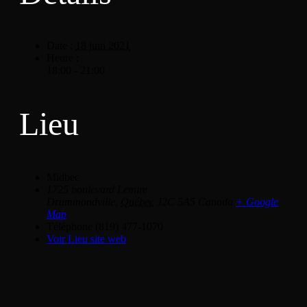
Date :
18 juin 2021
Heure :
18:00 - 21:00
Lieu
Midbec
1725 boulevard Lemire
Drummondville
,
Québec
J2C 5A5
Canada
+ Google
Map
Téléphone
(819) 477-1070
Voir Lieu site web