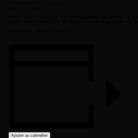
Drummondville QC J2C 5A5

(819) 477-1070

Note: Nous utilisons le stationnement de Midbec à par
Avant 18h00, veuillez utiliser le stationnement du r
Au plaisir de vous revoir...

Ajouter au calendrier