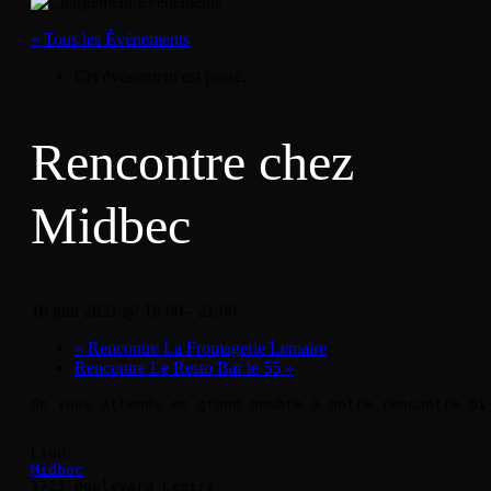
« Tous les Évènements
Cet évènement est passé.
Rencontre chez
Midbec
18 juin 2021 @ 18:00
-
21:00
«
Rencontre La Fromagerie Lemaire
Rencontre Le Resto Bar le 55
»
On vous attends en grand nombre à notre rencontre bi
Midbec
1725 boulevard Lemire
