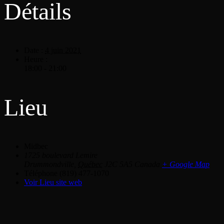
Détails
Date :
4 juin 2021
Heure :
18:00 - 21:00
Lieu
Midbec
1725 boulevard Lemire
Drummondville
,
Québec
J2C 5A5
Canada
+ Google Map
Téléphone
(819) 477-1070
Voir Lieu site web