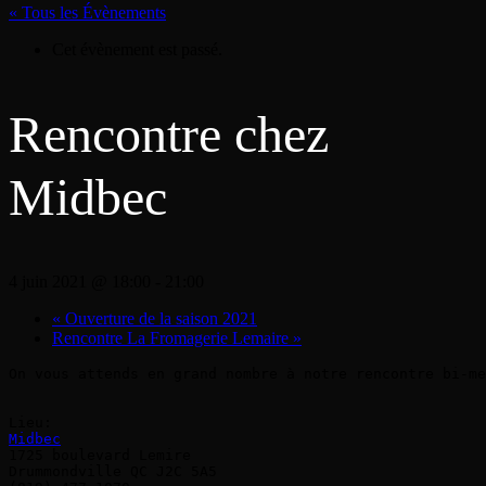
« Tous les Évènements
Cet évènement est passé.
Rencontre chez
Midbec
4 juin 2021 @ 18:00
-
21:00
«
Ouverture de la saison 2021
Rencontre La Fromagerie Lemaire
»
On vous attends en grand nombre à notre rencontre bi-me
Midbec
1725 boulevard Lemire

Drummondville QC J2C 5A5
