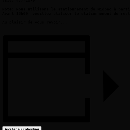
(819) 477-1070

Note: Nous utilisons le stationnement de Midbec à parti
Avant 18h00, veuillez utiliser le stationnement du rest
Au plaisir de vous revoir...

Ajouter au calendrier