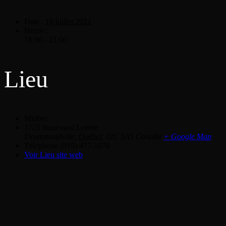
Date :
16 juillet 2021
Heure :
18:00 - 21:00
Lieu
Midbec
1725 boulevard Lemire
Drummondville
,
Québec
J2C 5A5
Canada
+ Google Map
Téléphone
(819) 477-1070
Voir Lieu site web