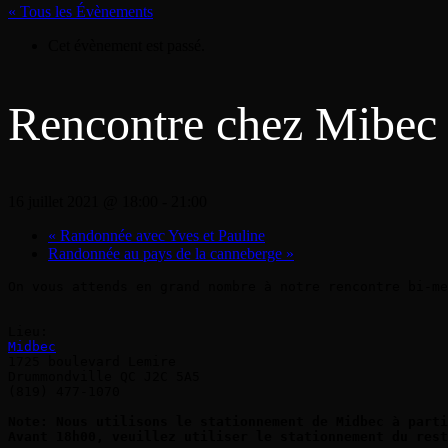
« Tous les Évènements
Cet évènement est passé.
Rencontre chez Mibec
16 juillet 2021 @ 18:00
-
21:00
«
Randonnée avec Yves et Pauline
Randonnée au pays de la canneberge
»
On vous attends en grand nombre à notre rencontre bi-me
Midbec
1725 boulevard Lemire

Drummondville QC J2C 5A5

(819) 477-1070

Note: Nous utilisons le stationnement de Midbec à parti
Avant 18h00, veuillez utiliser le stationnement du rest