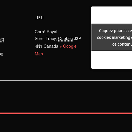
LIEU
Cliquez pour acce
Cliquez pour acce
Carré Royal
cookies marketing e
cookies marketing e
Sorel-Tracy
,
Québec
J3P
023
ce conten
ce conten
4N1
Canada
+ Google
Map
00