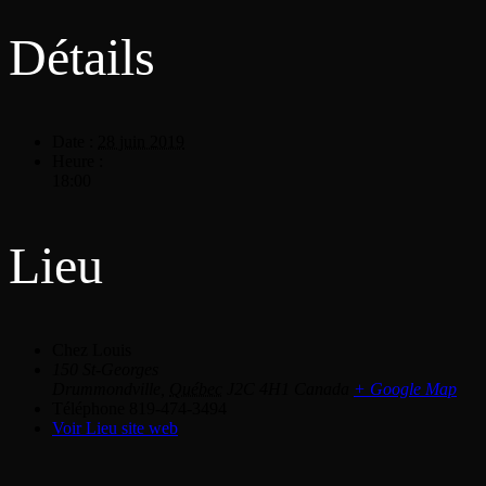
Détails
Date :
28 juin 2019
Heure :
18:00
Lieu
Chez Louis
150 St-Georges
Drummondville
,
Québec
J2C 4H1
Canada
+ Google Map
Téléphone
819-474-3494
Voir Lieu site web