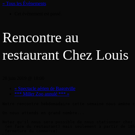
« Tous les Évènements
Cet évènement est passé.
Rencontre au
restaurant Chez Louis
28 juin 2019 @ 18:00
«
Spectacle aérien de Bagotville
*** Miller Zoo annulé ***
»
Notre rencontre hebdomadaire cette semaine nous amène c
On nous attends en grand nombre...

Notez qu'il nous sera possible de nous stationner chez 
 (en face du restaurant) mais seulement à partir de 18h
 fermeture du commerce).
