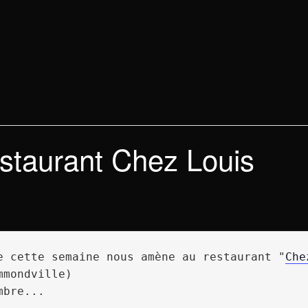
staurant Chez Louis
e cette semaine nous amène au restaurant "
Che
mondville)

bre...
