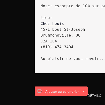
Note: escompte de 10% sur p
Chez Louis
4571 boul St-Joseph

Drummondville, QC

J2A 1L4

(819) 474-3494

Au plaisir de vous revoir...
Ajouter au calendrier
DÉTAILS