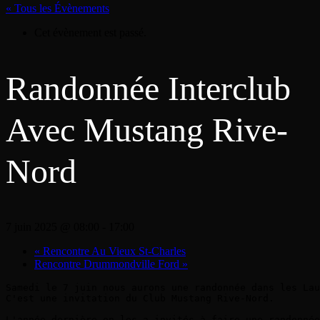
« Tous les Évènements
Cet évènement est passé.
Randonnée Interclub
Avec Mustang Rive-
Nord
7 juin 2025 @ 08:00
-
17:00
«
Rencontre Au Vieux St-Charles
Rencontre Drummondville Ford
»
Samedi le 7 juin nous aurons une randonnée dans les Lau
C'est une invitation du Club Mustang Rive-Nord.

L'année dernière on les a invités à faire une randonnée