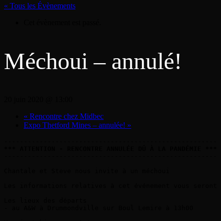
« Tous les Évènements
Cet évènement est passé.
Méchoui – annulé!
20 juin 2020 @ 13:00
«
Rencontre chez Midbec
Expo Thetford Mines – annulée!
»
*** ATTENTION - RENCONTRE ANNULÉE DÛ À LA PANDÉMIE ***
------------------------------------------------------ 

Chantale et Steve nous invite à un méchoui

Les informations relatives à cet événement vous seront 
Les lieux des départs

- au A&W à Drummondville sur Boul Lemire à 13h00
